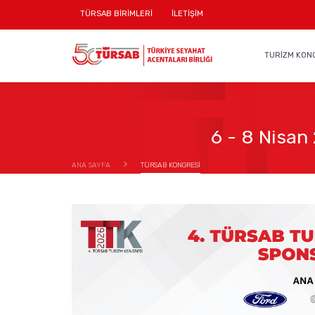
TÜRSAB BİRİMLERİ
İLETİŞİM
TURİZM KON
6 - 8 Nisan
ANA SAYFA
TÜRSAB KONGRESİ