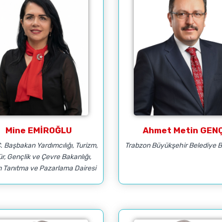
Mine EMİROĞLU
Ahmet Metin GEN
C. Başbakan Yardımcılığı, Turizm,
Trabzon Büyükşehir Belediye 
ür, Gençlik ve Çevre Bakanlığı,
m Tanıtma ve Pazarlama Dairesi