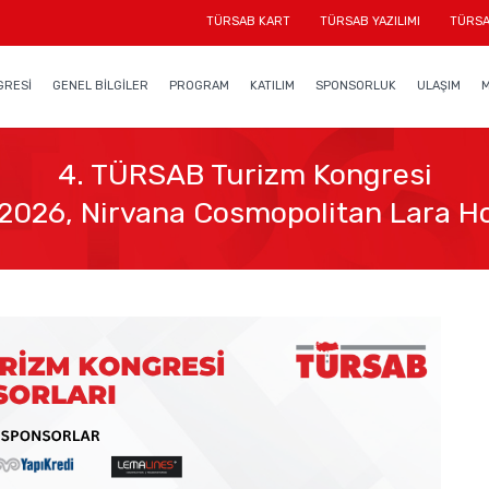
TÜRSAB KART
TÜRSAB YAZILIMI
TÜRSA
GRESİ
GENEL BİLGİLER
PROGRAM
KATILIM
SPONSORLUK
ULAŞIM
4. TÜRSAB Turizm Kongresi
 2026, Nirvana Cosmopolitan Lara Ho