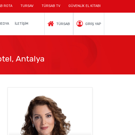
B ROTA
TURSAV
TÜRSAB TV
GÜVENLİK EL KİTABI
MEDYA
İLETİŞİM
TÜRSAB
GİRİŞ YAP
tel, Antalya