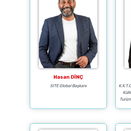
Hasan DİNÇ
SITE Global Başkanı
K.K.T.
Kült
Turiz