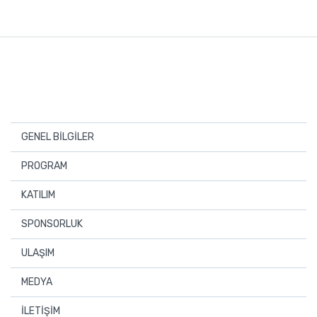
GENEL BİLGİLER
Davet
PROGRAM
Düzenleme Kurulu
Program
KATILIM
Konuşmacılar
Katılım
SPONSORLUK
Ana Konular
Sponsorlarımız
ULAŞIM
Sponsorluk Broşürü
Ulaşım
MEDYA
Medya
İLETİŞİM